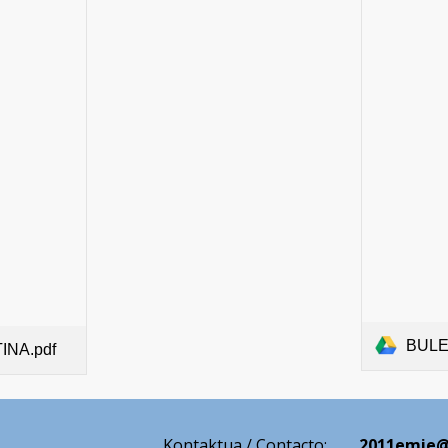
BULET
INA.pdf
Kontakt
ua / Contacto:
2011emie@