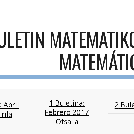
ip to main content
Skip to navigat
ULETIN MATEMATIKO
MATEMÁTI
1 Buletina:
: Abril
2
Bule
Febrero 2017
rila
Otsaila