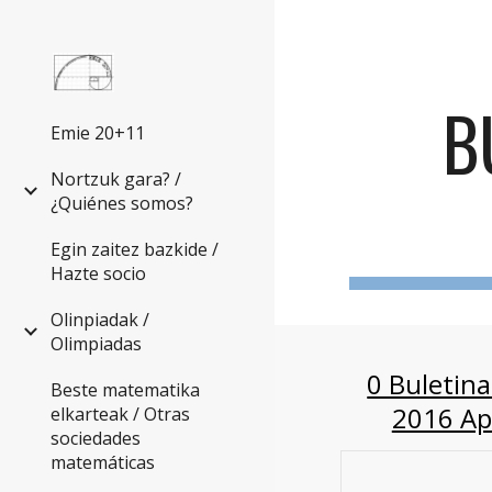
Sk
B
Emie 20+11
Nortzuk gara? /
¿Quiénes somos?
Egin zaitez bazkide /
Hazte socio
Olinpiadak /
Olimpiadas
0 Buletina
Beste matematika
2016 Api
elkarteak / Otras
sociedades
matemáticas