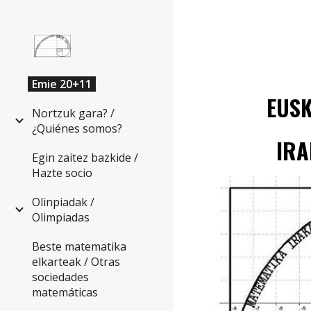
Sk
Emie 20+11
EUS
Nortzuk gara? /
¿Quiénes somos?
IRA
Egin zaitez bazkide /
Hazte socio
Olinpiadak /
Olimpiadas
Beste matematika
elkarteak / Otras
sociedades
matemáticas